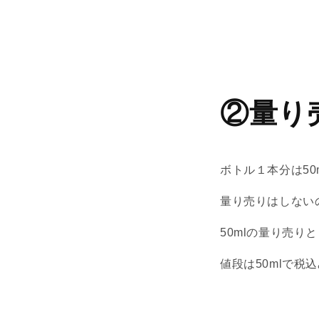
②量り
ボトル１本分は50
量り売りはしない
50mlの量り売り
値段は50mlで税