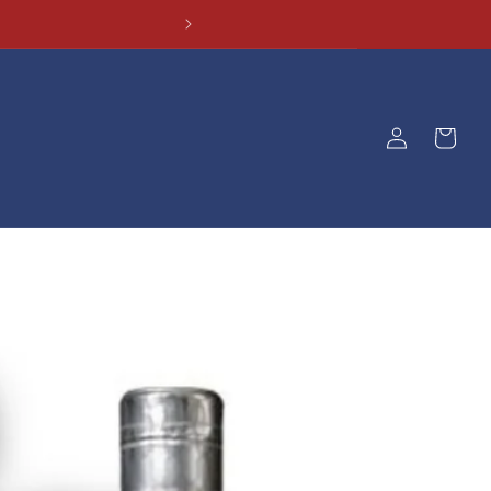
ロ
カ
グ
ー
イ
ト
ン