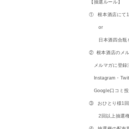
【抽選ルール】
① 根本酒店にて1
or
日本酒四合瓶を
② 根本酒店のメ
メルマガに登録
Instagram・Tw
Google口コミ
③ おひとり様1
2回以上抽選権を
④ 抽選権の配布期間