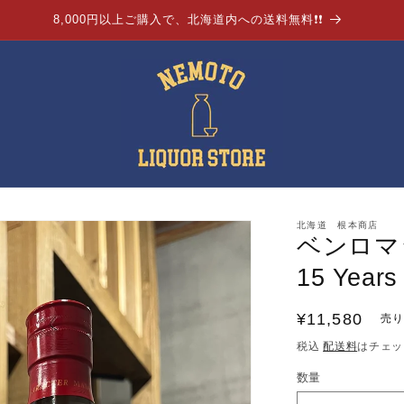
8,000円以上ご購入で、北海道内への送料無料❗❗
北海道 根本商店
ベンロマッ
15 Years
通
¥11,580
売
常
税込
配送料
はチェッ
価
数量
格