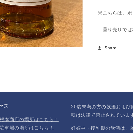
す
※こちらは、ボ
量り売りでは
Share
セス
20歳未満の方の飲酒および
転は法律で禁止されていま
根本商店の場所はこちら！
駐車場の場所はこちら！
妊娠中・授乳期の飲酒は、