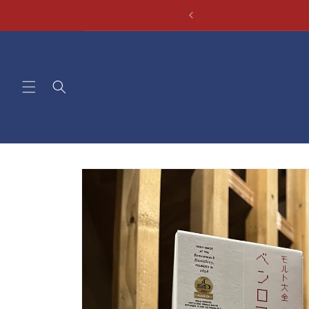
コンテ
ンツに
進む
商品情
報にス
キップ