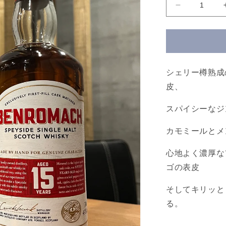
ベ
ン
ロ
マ
ッ
ク
シェリー樽熟成
１
皮、
５
年
スパイシーなジ
Benromach
15
カモミールとメ
Years
Old
心地よく濃厚な
の
ゴの表皮
数
量
そしてキリッと
を
る。
減
ら