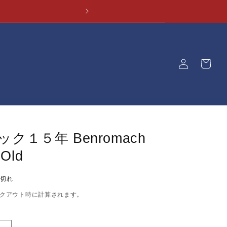
ロ
カ
グ
ー
イ
ト
ン
ク１５年 Benromach
 Old
り切れ
クアウト時に計算されます。