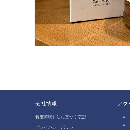
モ
ー
ダ
ル
で
メ
デ
ィ
ア
(1)
を
会社情報
アク
開
く
特定商取引法に基づく表記
プライバシーポリシー