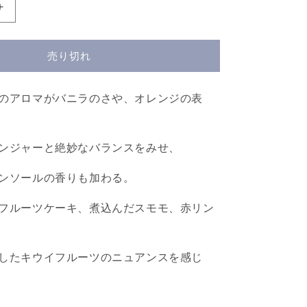
ベ
ン
ロ
売り切れ
マ
ッ
ク
のアロマがバニラのさや、オレンジの表
１
５
年
ンジャーと絶妙なバランスをみせ、
Benromach
15
ンソールの香りも加わる。
Years
Old
フルーツケーキ、煮込んだスモモ、赤リン
の
数
量
したキウイフルーツのニュアンスを感じ
を
増
や