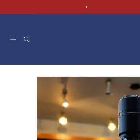
コンテ
ンツに
進む
商品情
報にス
キップ