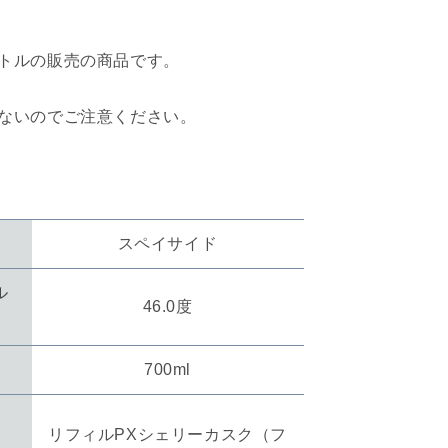
リ
ジ
トルの販売の商品です。
ナ
ル
コ
ないのでご注意ください。
レ
ク
シ
ョ
ン
スペイサイド
イ
ン
ル
チ
46.0度
ガ
ワ
700ml
ー
14
年
リフィルPXシェリーカスク（フ
の