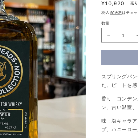
通
¥10,920
売
常
税込
配送料
はチェッ
価
数量
格
CADENHE
ORIGINAL
COLLECTI
INCHGOW
AGED
14
YEARS
スプリングバン
ケ
た、ピートを感
イ
デ
香り：コンデン
ン
ン、古い温室、
ヘ
ッ
味：塩キャラア
ド
プ、ハニーロー
オ