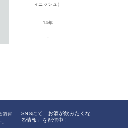
ィニッシュ）
数
量
を
数
14年
増
や
数
-
す
SNSにて「お酒が飲みたくな
飲酒運
る情報」を配信中！
す。