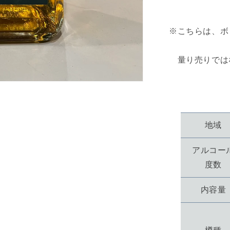
リ
ジ
※こちらは、ボ
ナ
ル
コ
量り売りでは
レ
ク
シ
ョ
ン
地域
イ
ン
アルコー
チ
度数
ガ
ワ
内容量
ー
14
年
の