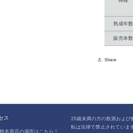
樽種
数
量
を
熟成年
減
ら
販売本
す
Share
セス
20歳未満の方の飲酒および
転は法律で禁止されていま
根本商店の場所はこちら！