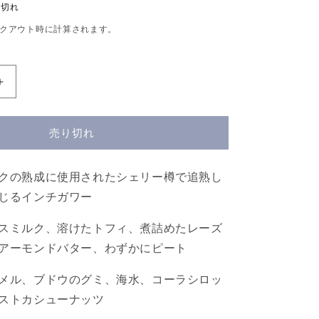
り切れ
クアウト時に計算されます。
AD
CADENHEAD
ORIGINAL
ON
COLLECTION
ER
INCHGOWER
売り切れ
AGED
14
YEARS
クの熟成に使用されたシェリー樽で追熟し
ケ
じるインチガワー
イ
デ
スミルク、溶けたトフィ、煮詰めたレーズ
ン
アーモンドバター、わずかにピート
ヘ
ッ
メル、ブドウのグミ、海水、コーラシロッ
ド
ストカシューナッツ
オ