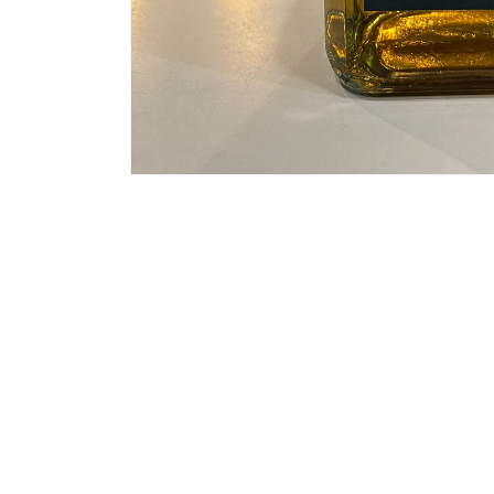
モ
ー
ダ
ル
で
メ
デ
ィ
ア
(1)
を
開
く