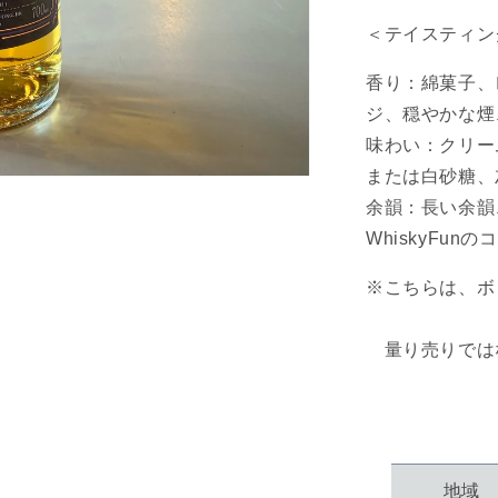
の
数
＜テイスティン
量
香り：綿菓子、
を
減
ジ、穏やかな煙
ら
味わい：クリー
す
または白砂糖、
余韻：長い余韻
WhiskyFu
※こちらは、ボ
量り売りでは
地域