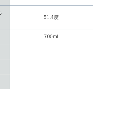
ル
51.4度
700ml
数
-
数
-