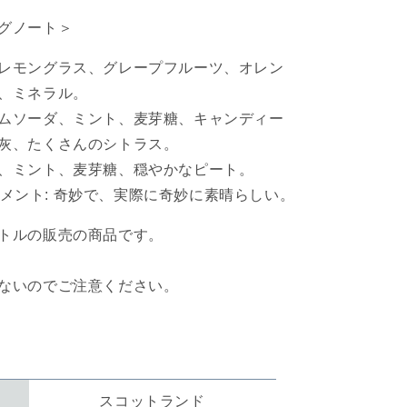
の
数
グノート＞
量
レモングラス、グレープフルーツ、オレン
を
増
、ミネラル。
や
ムソーダ、ミント、麦芽糖、キャンディー
す
灰、たくさんのシトラス。
、ミント、麦芽糖、穏やかなピート。
nのコメント: 奇妙で、実際に奇妙に素晴らしい。
トルの販売の商品です。
ないのでご注意ください。
スコットランド