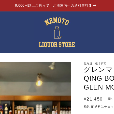
8,000円以上ご購入で、北海道内への送料無料❗❗
北海道 根本商店
グレンマレイ
QING BO
GLEN MO
通
¥21,450
売
常
税込
配送料
はチェッ
価