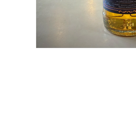
モ
ー
ダ
ル
で
メ
デ
ィ
ア
(1)
を
開
く