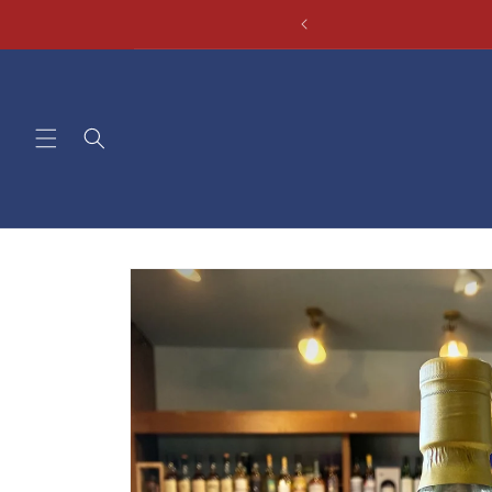
コンテ
ンツに
進む
商品情
報にス
キップ