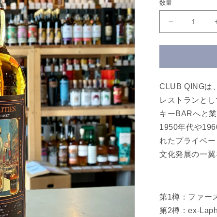
数量
格
グ
レ
ン
マ
レ
イ
CLUB QINGは
2007
レストランとし
17
キーBARへと
年
CLUB
1950年代や1
QING
れたプライベー
BOTTLED
文化発展の一翼
REALITIES
No.1
GLEN
MORAY
第1樽：ファー
2007
17yo
第2樽：ex-La