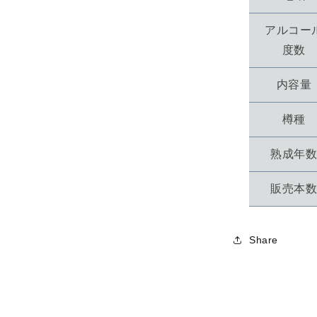
アルコー
度数
内容量
樽種
熟成年
販売本
Share