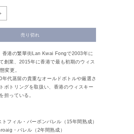
グ
レ
ン
売り切れ
マ
レ
イ
、香港の繁華街Lan Kwai Fongで2003年に
2007
て創業、2015年に香港で最も初期のウィス
17
業態変更。
年
CLUB
960年代蒸留の貴重なオールドボトルや厳選さ
QING
トボトリングを取扱い、香港のウィスキー
BOTTLED
を担っている。
REALITIES
No.1
GLEN
MORAY
ストフィル・バーボンバレル（15年間熟成）
2007
17yo
phroaig・バレル（2年間熟成）