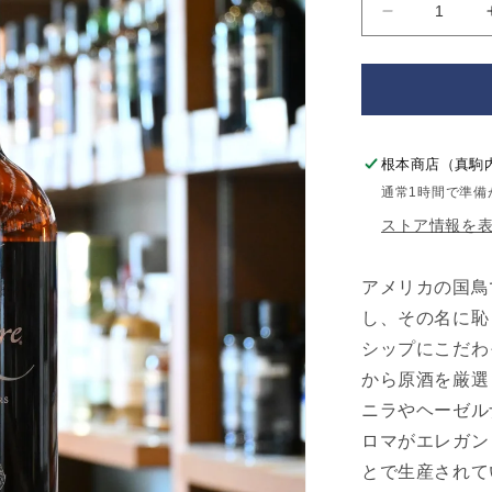
イ
ー
グ
ル・
レ
ア
根本商店（真駒
10
通常1時間で準備
年
ストア情報を
EAGLE
RARE
Aged
アメリカの国鳥
10
し、その名に恥
Years
の
シップにこだわ
数
から原酒を厳選
量
ニラやヘーゼル
を
ロマがエレガン
減
とで生産されて
ら