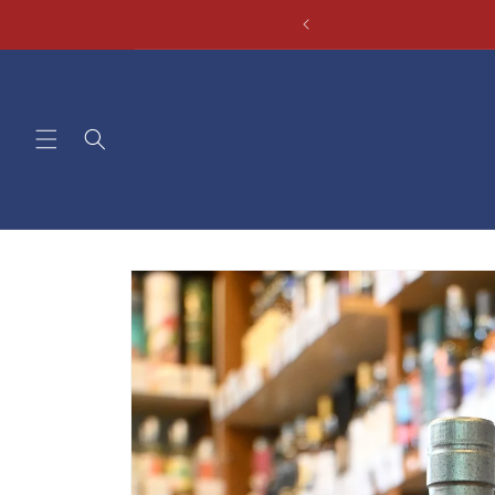
コンテ
ンツに
進む
商品情
報にス
キップ