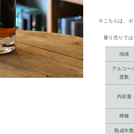
す
※こちらは、ボ
量り売りでは
地域
アルコー
度数
内容量
樽種
熟成年