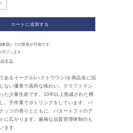
イ
ー
グ
カートに追加する
ル・
レ
ア
内本店）
での受取が可能です。
10
が完了します
年
表示する
EAGLE
RARE
Aged
であるイーグル(ハクトウワシ)を商品名に冠
10
じない優美で高尚な味わい。クラフトマン
Years
の
った少量生産です。10年以上熟成された樽
数
し、手作業でボトリングをしています。バ
量
ナッツの香りとともに、バタートフィのア
を
トに広がります。厳格な品質管理体制のも
増
います.
や