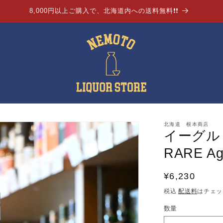
8,000円以上ご購入で、北海道内への送料無料❗❗
北海道 根本商店
イーグル・
RARE Ag
通
¥6,230
常
税込
配送料
はチェッ
価
数量
格