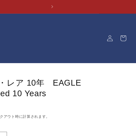
ロ
カ
グ
ー
イ
ト
ン
レア 10年 EAGLE
ed 10 Years
クアウト時に計算されます。