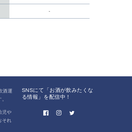
数
-
SNSにて「お酒が飲みたくな
飲酒運
る情報」を配信中！
す。
胎児や
Facebook
Instagram
Twitter
おそれ