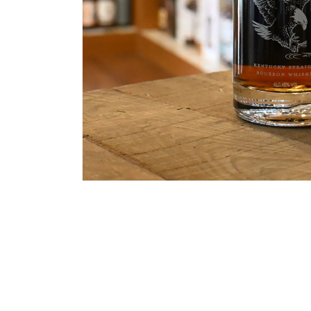
モ
ー
ダ
ル
で
メ
デ
ィ
ア
(1)
を