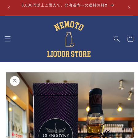
コンテ
8,000円以上ご購入で、北海道内への送料無料❗❗
ンツに
進む
カ
ー
ト
商品情
報にス
キップ