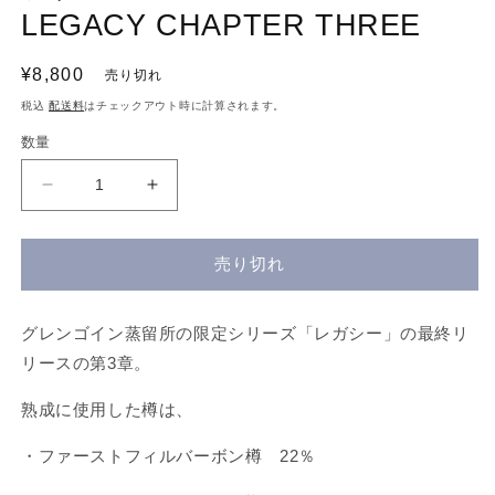
デ
LEGACY CHAPTER THREE
ィ
ア
(1)
通
¥8,800
売り切れ
を
常
開
税込
配送料
はチェックアウト時に計算されます。
く
価
数量
格
グ
グ
レ
レ
ン
ン
売り切れ
ゴ
ゴ
イ
イ
ン
ン
グレンゴイン蒸留所の限定シリーズ「レガシー」の最終リ
レ
レ
リースの第3章。
ガ
ガ
シ
シ
熟成に使用した樽は、
ー
ー
・ファーストフィルバーボン樽 22％
チ
チ
ャ
ャ