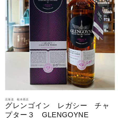
モ
ー
北海道 根本商店
ダ
グレンゴイン レガシー チャ
ル
で
プター３ GLENGOYNE
メ