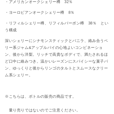
・アメリカンオークシェリー樽 32％
プ
プ
タ
タ
・ヨーロピアンオークシェリー樽 8％
ー
ー
３
３
・リフィルシェリー樽、リフィルバーボン樽 38％ とい
GLENGOYNE
GLENGOYNE
う構成
LEGACY
LEGACY
CHAPTER
CHAPTER
深いシェリーにシナモンスティックとバニラ、絡み合うベ
THREE
THREE
リー系ジャム&アップルパイの心地よいコンビネーショ
の
の
ン、後から洋梨。リッチで高貴なボディで、満たされるほ
数
数
ど口中に絡みつき。温かいレーズンにスパイシーな菓子パ
量
量
ン、ゆっくりと後からリンゴのタルトとスムースなクリー
を
を
減
増
ム系シェリー。
ら
や
す
す
※こちらは、ボトルの販売の商品です。
量り売りではないのでご注意ください。