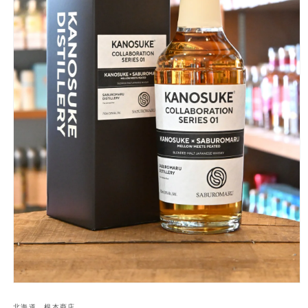
モ
ー
北海道 根本商店