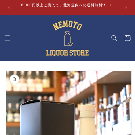
コンテ
8,000円以上ご購入で、北海道内への送料無料❗❗
ンツに
進む
カ
ー
ト
商品情
報にス
キップ