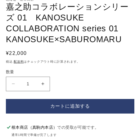
ダ
嘉之助コラボレーションシリー
ル
で
ズ 01 KANOSUKE
メ
デ
COLLABORATION series 01
ィ
ア
KANOSUKE×SABUROMARU
(1)
を
開
通
¥22,000
く
常
税込
配送料
はチェックアウト時に計算されます。
価
数量
格
嘉
嘉
之
之
助
助
カートに追加する
コ
コ
ラ
ラ
ボ
ボ
根本商店（真駒内本店）
での受取が可能です。
レ
レ
通常1時間で準備が完了します