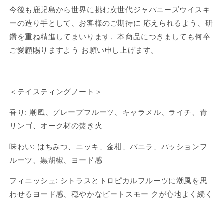
す
す
今後も鹿児島から世界に挑む次世代ジャパニーズウイスキ
ーの造り手として、お客様のご期待に 応えられるよう、研
鑽を重ね精進してまいります。本商品につきましても何卒
ご愛顧賜りますよう お願い申し上げます。
＜テイスティングノート＞
香り: 潮風、グレープフルーツ、キャラメル、ライチ、青
リンゴ、オーク材の焚き火
味わい: はちみつ、ニッキ、金柑、バニラ、パッションフ
ルーツ、黒胡椒、ヨード感
フィニッシュ: シトラスとトロピカルフルーツに潮風を思
わせるヨード感、穏やかなピートスモー クが心地よく続く