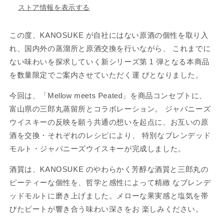
ー
ー
ストア情報を表示する
シ
シ
ョ
ョ
この度、KANOSUKE が自社にはない原酒の個性を取り入
ン
ン
シ
シ
れ、国内外の蒸溜所と原酒交換を行いながら、 これまでに
リ
リ
ない味わいを探求していく新シリーズ第 1 弾となる本商品
ー
ー
を数量限定でご案内させていただく運 びとなりました。
ズ
ズ
01
01
今回は、「Mellow meets Peated」を商品コンセプトに、
KANOSUKE
KANOSUKE
富山県の三郎丸蒸留所とコラボレーション。 ジャパニーズ
COLLABORATION
COLLABORATION
ウイスキーの反映を願う共通の想いを起点に、お互いの原
series
series
01
01
酒を交換・それぞれのレシピにより、 特別なブレンデッド
KANOSUKE×SABUROMARU
KANOSUKE×SABUROMARU
モルト・ジャパニーズウイスキーが完成しました。
の
の
数
数
酒質は、KANOSUKE のやわらかく芳醇な酒質と三郎丸の
量
量
ピーティーな個性を、哲学と感性によって精緻 なブレンデ
を
を
ッドモルトに磨き上げました。メローな果実感と塩気を帯
減
増
びたピートが響き合う味わい深さをお 楽しみください。
ら
や