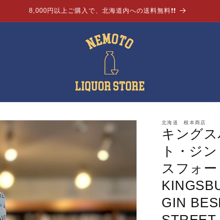
8,000円以上ご購入で、北海道内への送料無料❗❗
北海道 根本商店
キングス
ト・ジン
スフォー
KINGSBU
GIN BE