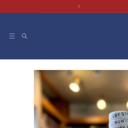
コンテ
ンツに
進む
商品情
報にス
キップ