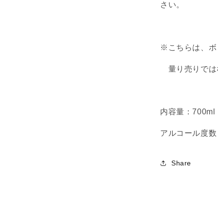
ォ
さい。
ー
ド・
ス
※こちらは、ボ
ト
リ
量り売りでは
ー
ト
KINGSBUR
VICTORIA
内容量：700ml
VAT
GIN
アルコール度数
BESPOKE
BATCH
OXFORD
Share
STREET
の
数
量
を