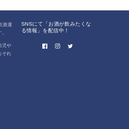
増
や
す
SNSにて「お酒が飲みたくな
飲酒運
る情報」を配信中！
す。
胎児や
Facebook
Instagram
Twitter
おそれ