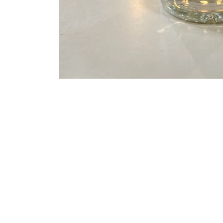
モ
ー
ダ
ル
で
メ
デ
ィ
ア
(1)
を
開
く