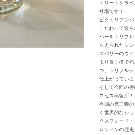
ン
トリートをラベ
バ
登場です！
ッ
ビクトリアンバ
ト・
こだわって造ら
ジ
ン
パーをトリプル
ビ
らえられたジン
ス
スバリーのウイ
ポ
より長く樽で熟
ー
つ、トリプルジ
ク
仕上がっていま
バ
ッ
そして今回の樽
チ
ロセス蒸留所！
オ
今回の第三弾の
ッ
く世界的なショ
ク
クスフォード・
ス
ロンドンの歴史
フ