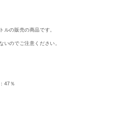
ォ
ー
ド・
ス
トルの販売の商品です。
ト
リ
ないのでご注意ください。
ー
ト
Y
KINGSBURY
N
VICTORIAN
VAT
GIN
：47
％
BESPOKE
BATCH
OXFORD
STREET
の
数
量
を