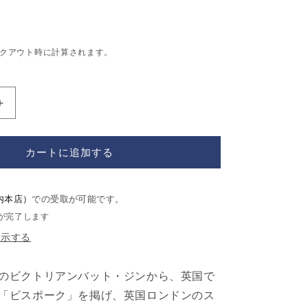
クアウト時に計算されます。
キ
ン
グ
カートに追加する
ス
バ
リ
内本店）
での受取が可能です。
ー
が完了します
ビ
表示する
ク
ト
リ
のビクトリアンバット・ジンから、英国で
ア
「ビスポーク」を掲げ、英国ロンドンのス