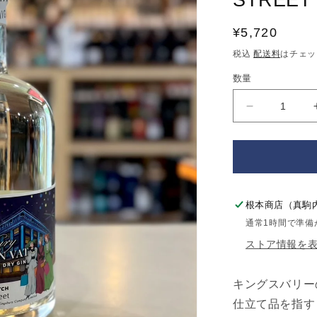
STREET
通
¥5,720
常
税込
配送料
はチェッ
価
数量
格
キ
ン
グ
ス
バ
リ
根本商店（真駒
ー
通常1時間で準備
ビ
ストア情報を
ク
ト
リ
キングスバリー
ア
仕立て品を指す