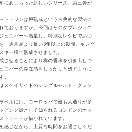
ン
ルにあしらった新しいシリーズ、第三弾が
バ
ッ
ット・ジンは樽熟成という古典的な製法に
ト・
れておりますが、今回はそのダブルジュニ
ジ
ン
ジュニパーへ増量し、特別なレシピであつ
ビ
を、通常品より長い3年以上の期間、キング
ス
スキー樽で熟成させました。
ポ
成させることにより樽の香味を引き出しつ
ー
ュニパーの存在感をしっかりと残すように
ク
す。
バ
ッ
はスペイサイドのシングルモルト・グレン
チ
オ
ラベルには、ヨーロッパで最も人通りが多
ッ
ッピング街として知られるロンドンのオッ
ク
ストリートが描かれています。
ス
を感じながら、上質な時間をお過ごしくだ
フ