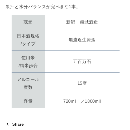
果汁と水分バランスが完ぺきな1本。
蔵元
新潟 頚城酒造
日本酒規格
無濾過生原酒
/タイプ
使用米
五百万石
/精米歩合
アルコール
15度
度数
容量
720ml ／1800mll
Share