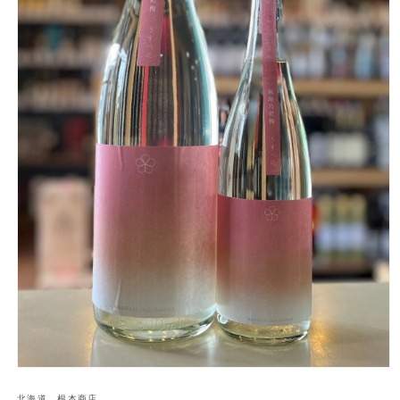
モ
ー
北海道 根本商店