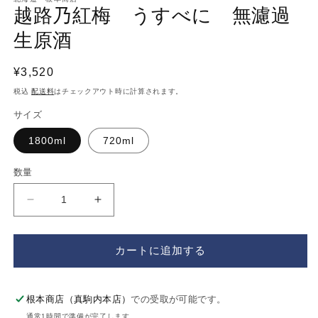
ダ
越路乃紅梅 うすべに 無濾過
ル
で
生原酒
メ
デ
ィ
通
¥3,520
ア
常
税込
配送料
はチェックアウト時に計算されます。
(1)
を
価
サイズ
開
格
く
1800ml
720ml
数量
越
越
路
路
乃
乃
カートに追加する
紅
紅
梅
梅
う
う
根本商店（真駒内本店）
での受取が可能です。
す
す
通常1時間で準備が完了します