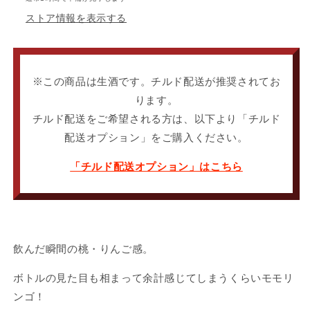
べ
べ
ストア情報を表示する
に
に
無
無
濾
濾
過
過
※この商品は生酒です。チルド配送が推奨されてお
生
生
ります。
原
原
チルド配送をご希望される方は、以下より「チルド
酒
酒
配送オプション」をご購入ください。
の
の
数
数
「チルド配送オプション」はこちら
量
量
を
を
減
増
ら
や
す
す
飲んだ瞬間の桃・りんご感。
ボトルの見た目も相まって余計感じてしまうくらいモモリ
ンゴ！