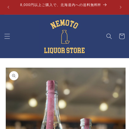
コンテ
8,000円以上ご購入で、北海道内への送料無料❗❗
ンツに
進む
カ
ー
ト
商品情
報にス
キップ