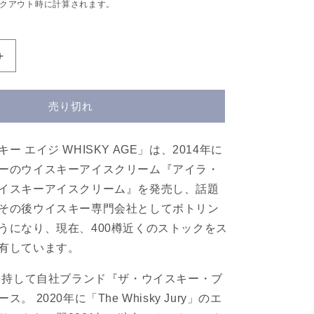
クアウト時に計算されます。
マ
ノ
ッ
売り切れ
ク
モ
ア
ー エイジ WHISKY AGE」は、2014年に
2015
ーのウイスキーアイスクリーム『アイラ・
8
イスキーアイスクリーム』を発売し、話題
年
58.9%
その後ウイスキー専門会社としてボトリン
700ml【ウ
うになり、現在、400樽近くのストックをス
イ
有しています。
ス
キ
満を持して自社ブランド『ザ・ウイスキー・ブ
ー
。 2020年に「The Whisky Jury」のエ
エ