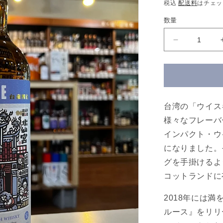
常
税込
配送料
はチェッ
価
数量
格
マ
ノ
ッ
ク
モ
ア
台湾の「ウイスキ
2015
様々なフレーバ
8
インパクト・ウ
年
58.9%
になりました。
700ml【ウ
グを手掛けるよ
イ
コットランドに
ス
キ
2018年には
ー
ルース』をリリース
エ