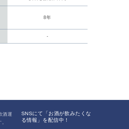
8年
-
SNSにて「お酒が飲みたくな
飲酒運
る情報」を配信中！
す。