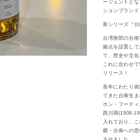
ージェントとな
イ
ションブランド「
ジ
台
新シリーズ『台
南
四
台湾南部の台南
百-
拠点を設置してか
水
て、歴史や文化
仙
これに合わせてW
宮】
WHISKY
リリース！
AGE
MANNOCH
長年にわたり画
8
てきた台南生まれ
YEARS
ホン・フーティ
の
数
西川満(1908
量
入れており、こ
を
郷・台南への思
減
させました。