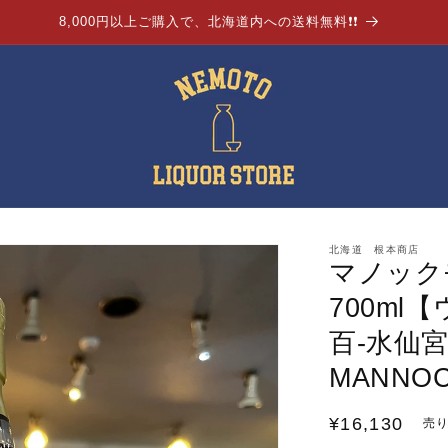
8,000円以上ご購入で、北海道内への送料無料❗❗
北海道 根本商店
マノックモア
700ml
百-水仙宮
MANNOC
通
¥16,130
売