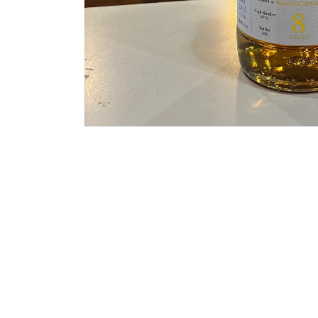
モ
ー
ダ
ル
で
メ
デ
ィ
ア
(1)
を
開
く