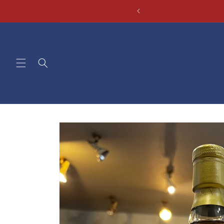
コンテ
ンツに
進む
商品情
報にス
キップ