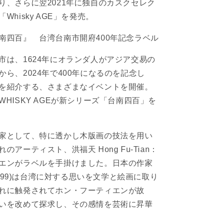
り、さらに翌2021年に独自のカスクセレク
イ
Whisky AGE」を発売。
ジ
台
南四百』 台湾台南市開府400年記念ラベル
南
四
市は、1624年にオランダ人がアジア交易の
百-
ら、2024年で400年になるのを記念し
水
を紹介する、さまざまなイベントを開催。
仙
HISKY AGEが新シリーズ「台南四百」を
宮】
WHISKY
AGE
MORE
MANNOCHMORE
家として、特に透かし木版画の技法を用い
8
のアーティスト、洪福天 Hong Fu-Tian：
YEARS
エンがラベルを手掛けました。日本の作家
の
数
-1999)は台湾に対する思いを文学と絵画に取り
量
れに触発されてホン・フーティエンが故
を
いを改めて探求し、その感情を芸術に昇華
増