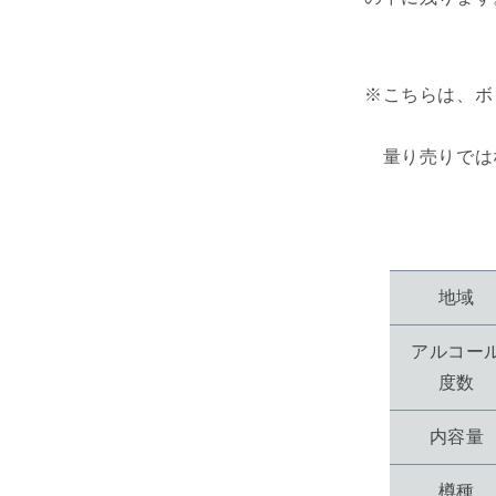
※こちらは、ボ
量り売りでは
地域
アルコー
度数
内容量
樽種