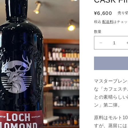
CASK FI
通
¥6,600
売り
常
税込
配送料
はチェッ
価
数量
格
ロ
ッ
ホ
ロ
ー
モ
マスターブレン
ン
な「カフェスチ
ド
との素晴らしい
シ
ン」第二弾。
ン
グ
原料はモルト1
ル
すが、蒸留には