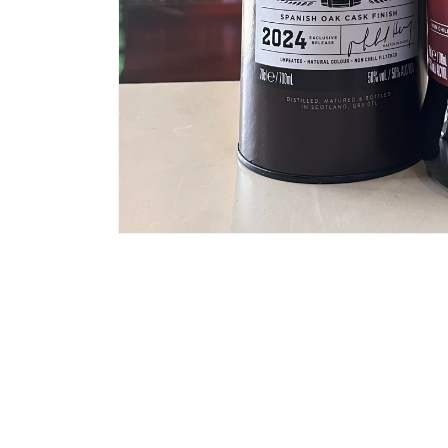
モ
ー
ダ
ル
で
メ
デ
ィ
ア
(1)
を
開