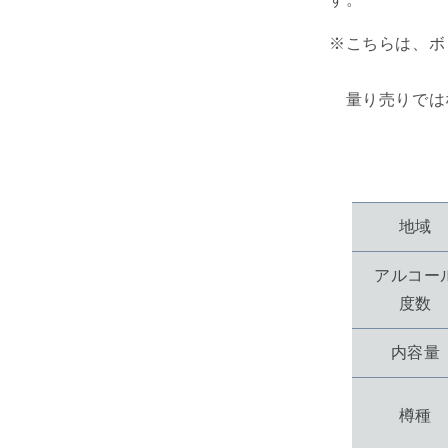
シ
ュ
※こちらは、ボ
オ
ー
量り売りでは
ク
フ
ィ
ニ
ッ
シ
地域
ュ
LOCH
アルコー
LOMOND
度数
COOPER&#
COLLECTI
SPANISH
内容量
OAK
CASK
FINISH
樽種
の