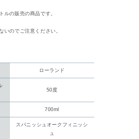
シ
ュ
トルの販売の商品です。
オ
ー
ないのでご注意ください。
ク
フ
ィ
ニ
ッ
シ
ローランド
ュ
LOCH
ル
LOMOND
50度
39;S
COOPER&#39;S
ON
COLLECTION
SPANISH
700ml
OAK
CASK
スパニッシュオークフィニッシ
FINISH
ュ
の