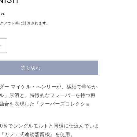
NISH
切れ
クアウト時に計算されます。
ロ
ッ
ホ
売り切れ
ロ
ー
モ
ダー マイケル・ヘンリーが、繊細で華やか
ン
ル」原酒と、特徴的なフレーバーを持つ樽
ド
融合を表現した「クーパーズコレクショ
シ
ン
グ
00％でシングルモルトと同様に仕込んでいま
ル
『カフェ式連続蒸留機』を使用。