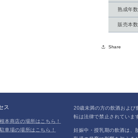
数
熟成年
量
を
販売本
減
ら
す
Share
セス
20歳未満の方の飲酒および
転は法律で禁止されていま
根本商店の場所はこちら！
駐車場の場所はこちら！
妊娠中・授乳期の飲酒は、