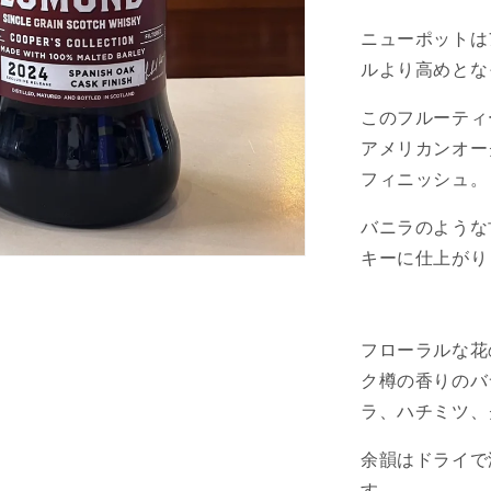
グ
レ
ニューポットは
ー
ルより高めとな
ン
ク
このフルーティ
ー
アメリカンオー
パ
フィニッシュ。
ー
ズ
バニラのような
コ
キーに仕上がり
レ
ク
シ
ョ
フローラルな花
ン
ク樽の香りのバ
ス
ラ、ハチミツ、
パ
ニ
余韻はドライで
ッ
す。