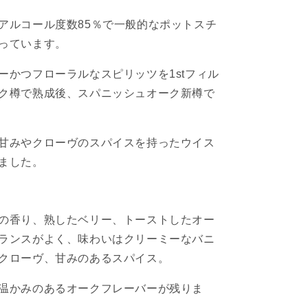
グ
レ
アルコール度数85％で一般的なポットスチ
ー
っています。
ン
ク
ーかつフローラルなスピリッツを1stフィル
ー
ク樽で熟成後、スパニッシュオーク新樽で
パ
ー
ズ
甘みやクローヴのスパイスを持ったウイス
コ
ました。
レ
ク
シ
ョ
の香り、熟したベリー、トーストしたオー
ン
ランスがよく、味わいはクリーミーなバニ
ス
クローヴ、甘みのあるスパイス。
パ
ニ
温かみのあるオークフレーバーが残りま
ッ