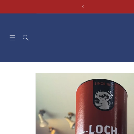
コンテ
ンツに
進む
商品情
報にス
キップ