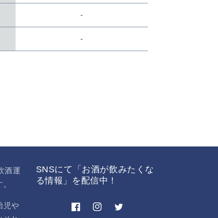
数
数
-
量
を
数
-
増
や
す
SNSにて「お酒が飲みたくな
飲酒運
る情報」を配信中！
す。
胎児や
Facebook
Instagram
Twitter