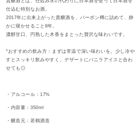
貴醸酒とは、仕込み水の代わりに日本酒を使って日本酒を
ン
ン
グ
グ
仕込む特別なお酒。
ル
ル
2017年に出来上がった貴醸酒を、バーボン樽に詰めて、静
カ
カ
かに寝かせること8年。
ス
ス
濃醇甘口、円熟した木香をまとった贅沢な味わいです。
ク
ク
Cask
Cask
*おすすめの飲み方：まずは常温で深い味わいを。少し冷や
No.
No.
100282
100282
すとスッキリ飲みやすく。デザートにバニラアイスと合わ
の
の
せても◎
数
数
量
量
を
を
・アルコール：17%
減
増
ら
や
・内容量：350ml
す
す
・醸造元：若鶴酒造