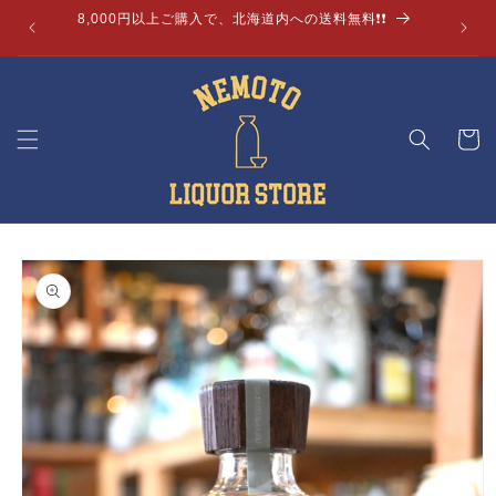
コンテ
8,000円以上ご購入で、北海道内への送料無料❗❗
ンツに
進む
カ
ー
ト
商品情
報にス
キップ