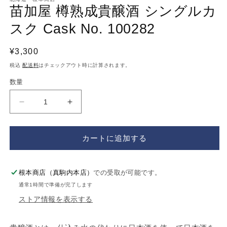
ダ
苗加屋 樽熟成貴醸酒 シングルカ
ル
で
スク Cask No. 100282
メ
デ
ィ
通
¥3,300
ア
常
税込
配送料
はチェックアウト時に計算されます。
(1)
を
価
数量
開
格
く
苗
苗
加
加
屋
屋
カートに追加する
樽
樽
熟
熟
成
成
根本商店（真駒内本店）
での受取が可能です。
貴
貴
通常1時間で準備が完了します
醸
醸
ストア情報を表示する
酒
酒
シ
シ