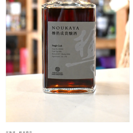
モ
ー
北海道 根本商店