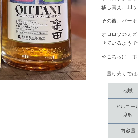
移し替え、11
その後、バーボ
オロロソのミズ
せているようで
※こちらは、ボ
量り売りでは
地域
アルコー
度数
内容量