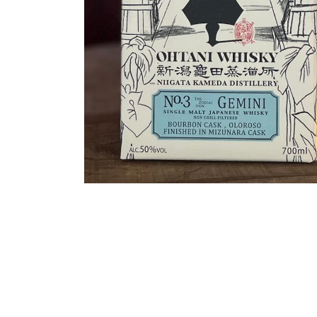
モ
ー
ダ
ル
で
メ
デ
ィ
ア
(1)
を