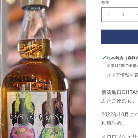
数量
格
OHTANI
WHISKY
新
潟
亀
田
根本商店（真駒
zodiac
sign
通常1時間で準備
series
ストア情報を
『Gemini』
の
新潟亀田OHTANI 
数
ふたご座の女。
量
を
2022年10
減
れ樽詰め。
ら
す
オロロソシェリ