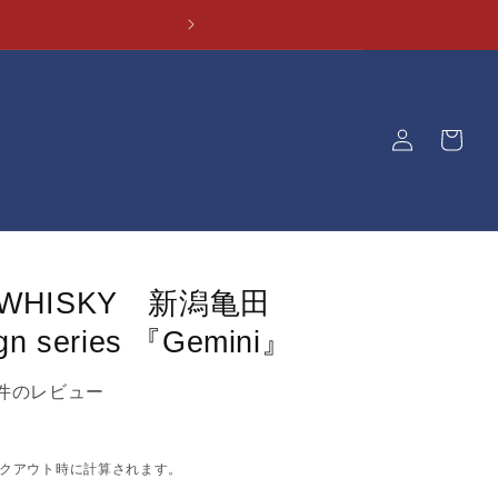
ロ
カ
グ
ー
イ
ト
ン
I WHISKY 新潟亀田
ign series 『Gemini』
1件のレビュー
クアウト時に計算されます。