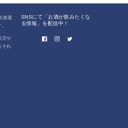
SNSにて「お酒が飲みたくな
飲酒運
る情報」を配信中！
す。
胎児や
Facebook
Instagram
Twitter
おそれ