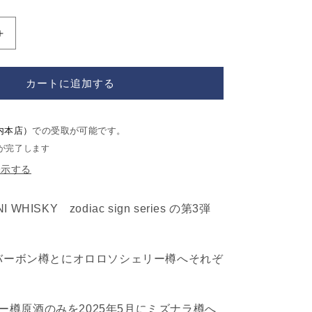
OHTANI
WHISKY
新
カートに追加する
潟
亀
田
内本店）
での受取が可能です。
zodiac
sign
が完了します
series
表示する
『Gemini』
の
WHISKY zodiac sign series の第3弾
数
量
を
月にバーボン樽とにオロロソシェリー樽へそれぞ
増
や
す
ー樽原酒のみを2025年5月にミズナラ樽へ