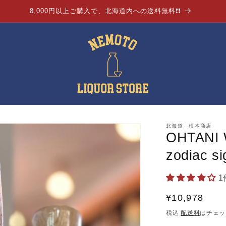
8,000円以上ご購入で、北海道内への送料無料❗❗
北海道 根本商店
OHTAN
zodiac s
通
¥10,978
常
税込
配送料
はチェッ
価