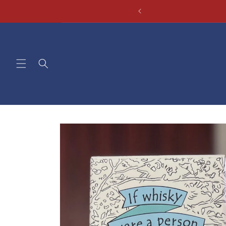
コンテ
ンツに
進む
商品情
報にス
キップ