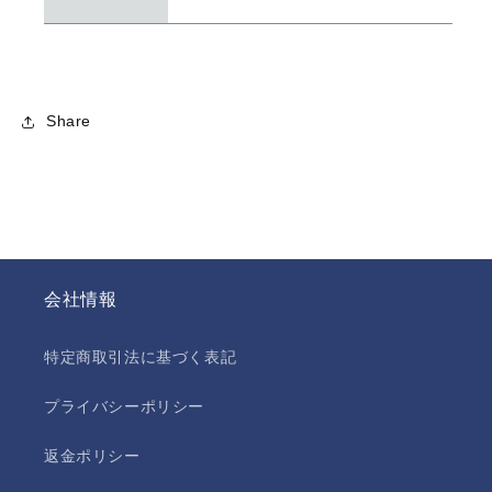
の
の
数
数
量
量
を
を
減
増
Share
ら
や
す
す
会社情報
特定商取引法に基づく表記
プライバシーポリシー
返金ポリシー