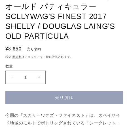
デ
オールド パティキュラー
ィ
ア
SCLLYWAG'S FINEST 2017
(1)
を
SHELLY / DOUGLAS LAING'S
開
く
OLD PARTICULA
通
¥8,650
売り切れ
常
税込
配送料
はチェックアウト時に計算されます。
価
数量
格
ス
ス
カ
カ
リ
リ
売り切れ
ー
ー
ワ
ワ
グ
グ
今回の「スカリーワグズ・ファイネスト」は、スペイサイ
ズ・
ズ・
ド地域のモルトでボトリングされている「シークレット・