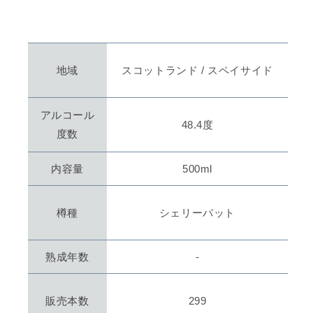
オ
オ
ー
ー
ル
ル
ド
ド
パ
パ
地域
スコットランド / スペイサイド
テ
テ
ィ
ィ
アルコール
キ
キ
48.4度
度数
ュ
ュ
ラ
ラ
内容量
500ml
ー
ー
SCLLYWAG&#39;S
SCLLYWAG&#39;S
FINEST
FINEST
樽種
シェリーバット
2017
2017
SHELLY
SHELLY
/
/
熟成年数
-
DOUGLAS
DOUGLAS
LAING&#39;S
LAING&#39;S
OLD
OLD
販売本数
299
PARTICULA
PARTICULA