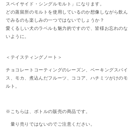
フ
フ
スペイサイド・シングルモルト」になります。
ァ
ァ
どの蒸留所のモルトを使用しているのか想像しながら飲ん
イ
イ
でみるのも楽しみの一つではないでしょうか？
ネ
ネ
愛くるしい犬のラベルも魅力的ですので、皆様お忘れのな
ス
ス
いように。
ト
ト
2017
2017
シ
シ
＜テイスティングノート＞
ェ
ェ
リ
リ
チョコレートコーティングのレーズン、ベーキングスパイ
ー
ー
ス、モカ、煮込んだフルーツ、ココア、ハチミツがけのモ
/
/
ダ
ダ
ルト。
グ
グ
ラ
ラ
ス
ス
※こちらは、ボトルの販売の商品です。
レ
レ
イ
イ
量り売りではないのでご注意ください。
ン
ン