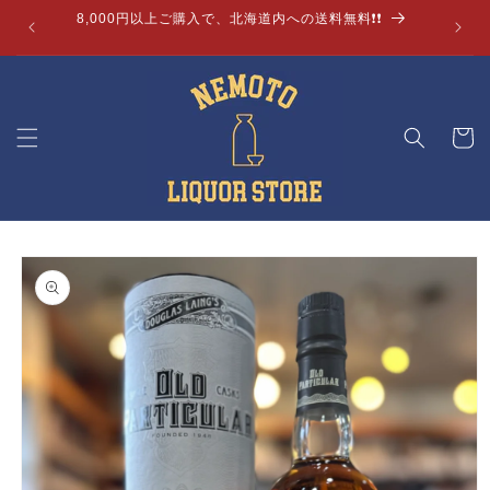
コンテ
8,000円以上ご購入で、北海道内への送料無料❗❗
ンツに
進む
カ
ー
ト
商品情
報にス
キップ