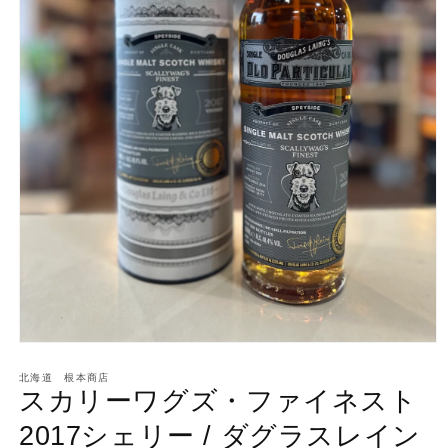
モ
ー
北海道 根本商店
ダ
スカリーワグズ・ファイネスト
ル
で
2017シェリー / ダグラスレイン
メ