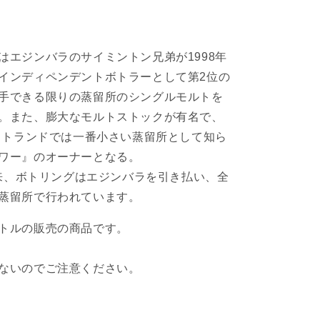
プ
ル
ー
はエジンバラのサイミントン兄弟が1998年
フ
インディペンデントボトラーとして第2位の
シ
手できる限りの蒸留所のシングルモルトを
リ
。また、膨大なモルトストックが有名で、
ー
ズ
コットランドでは一番小さい蒸留所として知ら
オ
ワー』のオーナーとなる。
ー
月以来、ボトリングはエジンバラを引き払い、全
ク
蒸留所で行われています。
ニ
ー
トルの販売の商品です。
（HP）
2010
14
ないのでご注意ください。
年
57.1%