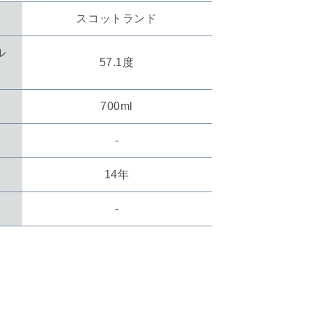
Y
SIGNATORY
スコットランド
VINTAGE
100PROOF
ル
P)
ORKNEY(HP)
57.1度
2010
AGED
14
700ml
YEARS
の
-
数
量
数
14年
を
増
数
-
や
す