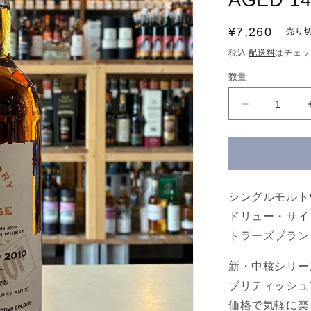
AGED 1
通
¥7,260
売り
常
税込
配送料
はチェッ
価
数量
格
シ
グ
ナ
ト
リ
ー・
シングルモルト
ヴ
ドリュー・サイ
ィ
トラーズブラン
ン
テ
新・中核シリー
ー
ブリティッシュ10
ジ
価格で気軽に楽
100