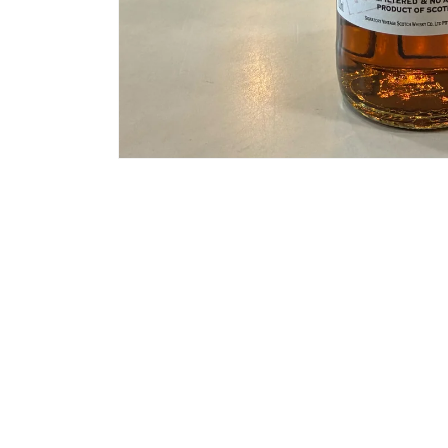
モ
ー
ダ
ル
で
メ
デ
ィ
ア
(1)
を
開
く