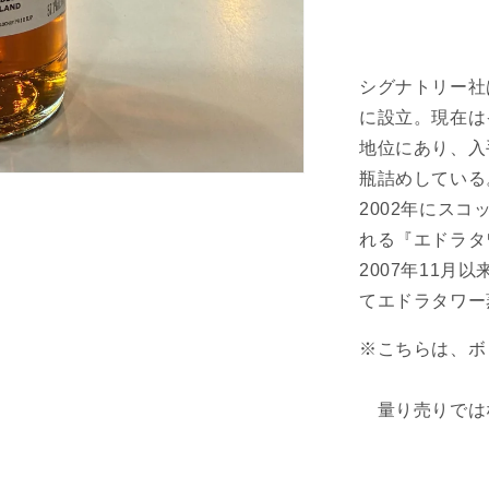
プ
ル
ー
シグナトリー社
フ
に設立。現在は
シ
地位にあり、入
リ
瓶詰めしている
ー
ズ
2002年にス
オ
れる『エドラタ
ー
2007年11
ク
てエドラタワー
ニ
ー
※こちらは、ボ
（HP）
2010
14
量り売りでは
年
57.1%