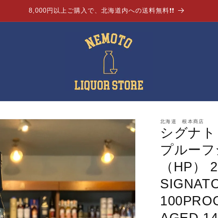
8,000円以上ご購入で、北海道内への送料無料❗❗
北海道 根本商店
シグナト
プルーフ
（HP） 2
SIGNAT
100PROO