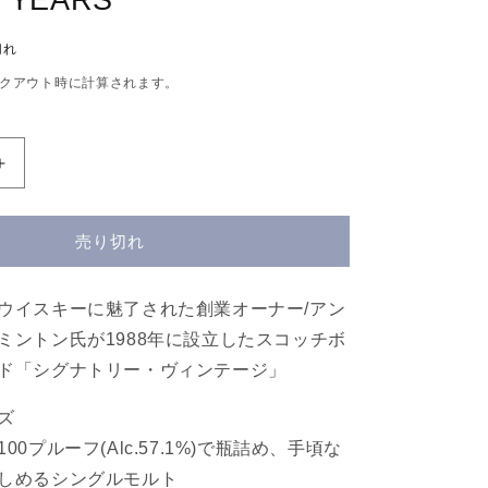
4 YEARS
切れ
クアウト時に計算されます。
シ
グ
ナ
売り切れ
ト
リ
ー・
ウイスキーに魅了された創業オーナー/アン
ヴ
ミントン氏が1988年に設立したスコッチボ
ィ
ド「シグナトリー・ヴィンテージ」
ン
テ
ズ
ー
0プルーフ(Alc.57.1%)で瓶詰め、手頃な
ジ
しめるシングルモルト
100