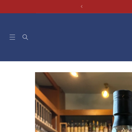
コンテ
ンツに
進む
商品情
報にス
キップ