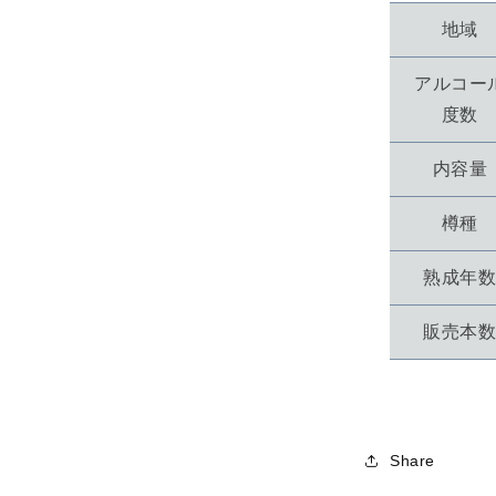
SIGNATOR
地域
VINTAGE
100PROOF
アルコー
ORKNEY(H
2010
度数
AGED
14
内容量
YEARS
の
樽種
数
量
熟成年
を
減
販売本
ら
す
Share