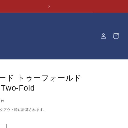
ロ
カ
グ
ー
イ
ト
ン
ード トゥーフォールド
 Two-Fold
切れ
クアウト時に計算されます。