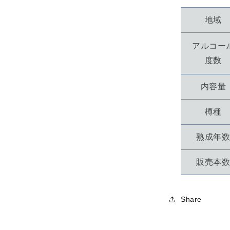
地域
アルコー
度数
内容量
樽種
熟成年
販売本
Share