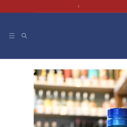
コンテ
ンツに
進む
商品情
報にス
キップ