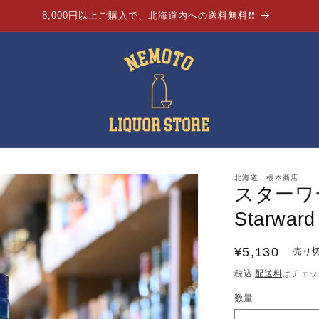
8,000円以上ご購入で、北海道内への送料無料❗❗
北海道 根本商店
スターワ
Starward
通
¥5,130
売り
常
税込
配送料
はチェッ
価
数量
格