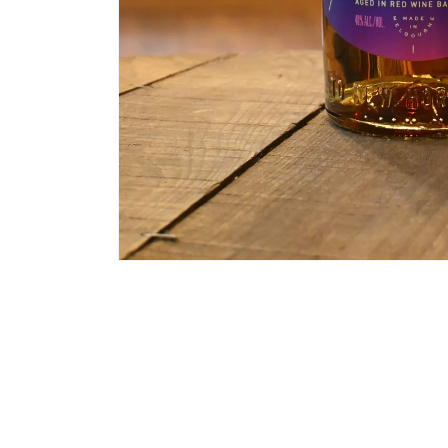
モ
ー
ダ
ル
で
メ
デ
ィ
ア
(1)
を