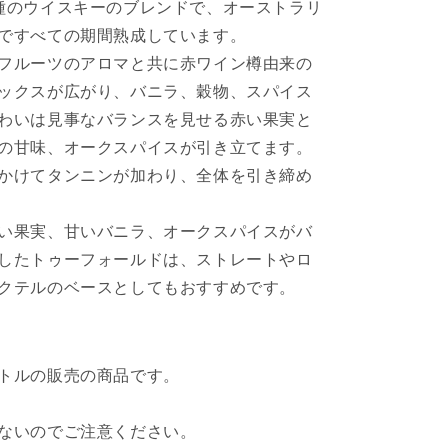
種のウイスキーのブレンドで、オーストラリ
量
ですべての期間熟成しています。
を
フルーツのアロマと共に赤ワイン樽由来の
増
や
ックスが広がり、バニラ、穀物、スパイス
す
わいは見事なバランスを見せる赤い果実と
の甘味、オークスパイスが引き立てます。
かけてタンニンが加わり、全体を引き締め
い果実、甘いバニラ、オークスパイスがバ
したトゥーフォールドは、ストレートやロ
クテルのベースとしてもおすすめです。
トルの販売の商品です。
ないのでご注意ください。