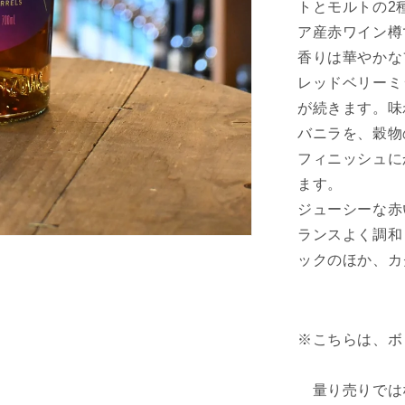
トとモルトの2
量
ア産赤ワイン樽
を
香りは華やかな
減
ら
レッドベリーミ
す
が続きます。味
バニラを、穀物
フィニッシュに
ます。
ジューシーな赤
ランスよく調和
ックのほか、カ
※こちらは、ボ
量り売りでは