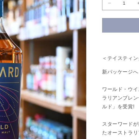
ス
タ
ー
ワ
ー
ド
ト
ゥ
＜テイスティン
ー
新パッケージへ
フ
ォ
ー
ワールド・ウイ
ル
ラリアンブレン
ド
ルド」を受賞!
Starward
Two-
Fold
スターワードが
の
たオーストラリ
数