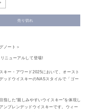
ス
タ
ー
売り切れ
ワ
ー
ド
ト
ゥ
グノート＞
ー
 リニューアルして登場!
フ
ォ
ー
スキー・アワード2025において、オースト
ル
デッドウイスキーのNASスタイルで「ゴー
ド
Starward
Two-
Fold
目指した“親しみやすいウイスキー”を体現し
の
アンブレンデッドウイスキーです。ウィー
数