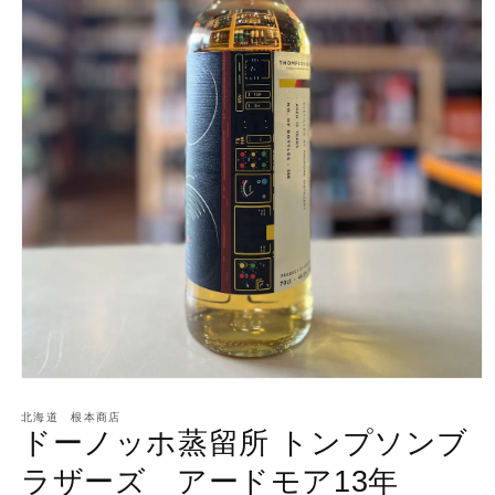
モ
ー
北海道 根本商店
ダ
ドーノッホ蒸留所 トンプソンブ
ル
で
ラザーズ アードモア13年
メ