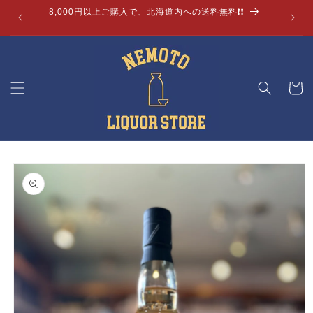
コンテ
8,000円以上ご購入で、北海道内への送料無料❗❗
ンツに
進む
カ
ー
ト
商品情
報にス
キップ