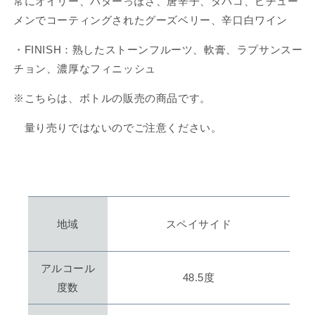
常にオイリー、バターっぽさ、唐辛子、タバコ、ビチュー
YEARS
YEARS
メンでコーティングされたグーズベリー、辛口白ワイン
の
の
数
数
・FINISH：熟したストーンフルーツ、軟膏、ラプサンスー
量
量
チョン、濃厚なフィニッシュ
を
を
減
増
※こちらは、ボトルの販売の商品です。
ら
や
量り売りではないのでご注意ください。
す
す
地域
スペイサイド
アルコール
48.5度
度数