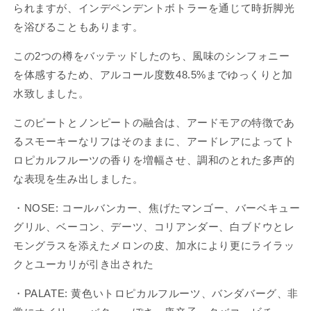
プ
プ
られますが、インデペンデントボトラーを通じて時折脚光
ソ
ソ
を浴びることもあります。
ン
ン
ブ
ブ
この2つの樽をバッテッドしたのち、風味のシンフォニー
ラ
ラ
を体感するため、アルコール度数48.5%までゆっくりと加
ザ
ザ
水致しました。
ー
ー
ズ
ズ
このピートとノンピートの融合は、アードモアの特徴であ
ア
ア
るスモーキーなリフはそのままに、アードレアによってト
ー
ー
ロピカルフルーツの香りを増幅させ、調和のとれた多声的
ド
ド
な表現を生み出しました。
モ
モ
ア
ア
・NOSE: コールバンカー、焦げたマンゴー、バーベキュー
13
13
グリル、ベーコン、デーツ、コリアンダー、白ブドウとレ
年
年
モングラスを添えたメロンの皮、加水により更にライラッ
THOMPSON
THOMPSON
BROTHER`S
BROTHER`S
クとユーカリが引き出された
ARDMORE
ARDMORE
AGED
AGED
・PALATE: 黄色いトロピカルフルーツ、バンダバーグ、非
13
13