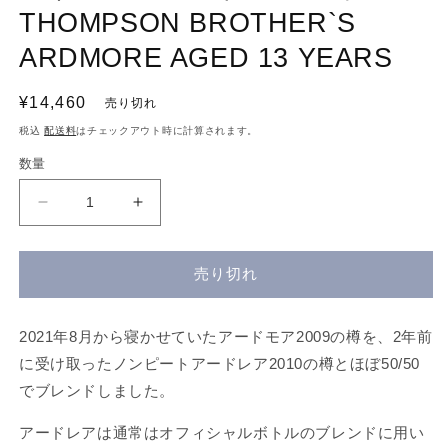
デ
THOMPSON BROTHER`S
ィ
ア
ARDMORE AGED 13 YEARS
(1)
を
開
通
¥14,460
売り切れ
く
常
税込
配送料
はチェックアウト時に計算されます。
価
数量
格
ド
ド
ー
ー
ノ
ノ
売り切れ
ッ
ッ
ホ
ホ
蒸
蒸
2021年8月から寝かせていたアードモア2009の樽を、2年前
留
留
に受け取ったノンピートアードレア2010の樽とほぼ50/50
所
所
でブレンドしました。
ト
ト
ン
ン
アードレアは通常はオフィシャルボトルのブレンドに用い