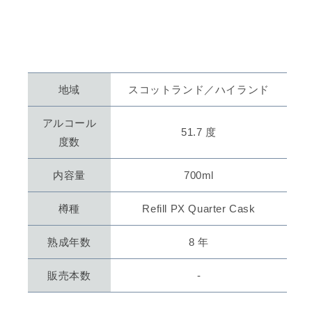
ン
ン
ネ
ネ
ヴ
ヴ
ィ
ィ
ス
ス
8
8
地域
スコットランド／ハイランド
年
年
ウ
ウ
アルコール
51.7 度
イ
イ
度数
ス
ス
キ
キ
内容量
700ml
ー
ー
の
の
樽種
Refill PX Quarter Cask
数
数
量
量
熟成年数
8 年
を
を
減
増
販売本数
-
ら
や
す
す