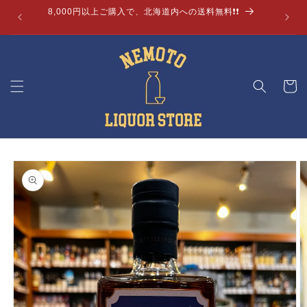
コンテ
8,000円以上ご購入で、北海道内への送料無料❗❗
ンツに
進む
カ
ー
ト
商品情
報にス
キップ