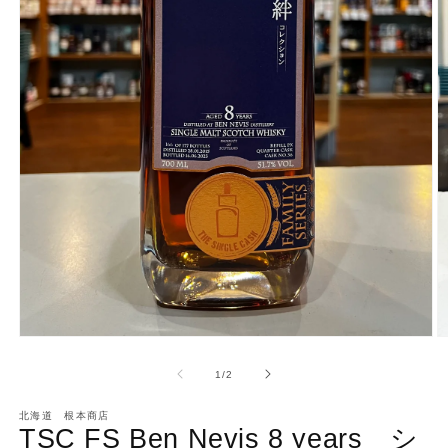
モ
ー
の
1
/
2
ダ
ル
で
北海道 根本商店
TSC FS Ben Nevis 8 years シ
メ