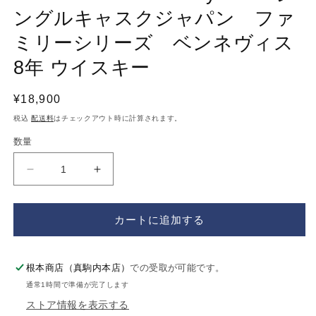
デ
ングルキャスクジャパン ファ
ィ
ア
ミリーシリーズ ベンネヴィス
(2
(1)
を
8年 ウイスキー
開
く
通
¥18,900
常
税込
配送料
はチェックアウト時に計算されます。
価
数量
格
TSC
TSC
FS
FS
Ben
Ben
Nevis
Nevis
カートに追加する
8
8
years
years
シ
シ
根本商店（真駒内本店）
での受取が可能です。
ン
ン
通常1時間で準備が完了します
グ
グ
ストア情報を表示する