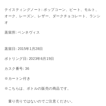
ル
ル
キ
キ
テイスティングノート:
ポップコーン、ピート、モルト、
ャ
ャ
オーク、レーズン、レザー、ダークチョコレート、ランシ
ス
ス
オ
ク
ク
ジ
ジ
蒸留所:
ベンネヴィス
ャ
ャ
パ
パ
ン
ン
蒸留日:
2015年1月28日
フ
フ
ァ
ァ
ボトリング日:
2023年6月19日
ミ
ミ
リ
リ
カスク番号:
36
ー
ー
※カートン付き
シ
シ
リ
リ
※こちらは、ボトルの販売の商品です。
ー
ー
ズ
ズ
量り売りではないのでご注意ください。
ベ
ベ