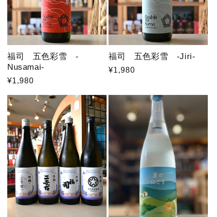
福司 五色彩雪 -
福司 五色彩雪 -Jiri-
Nusamai-
通
¥1,980
通
¥1,980
常
常
価
価
格
格