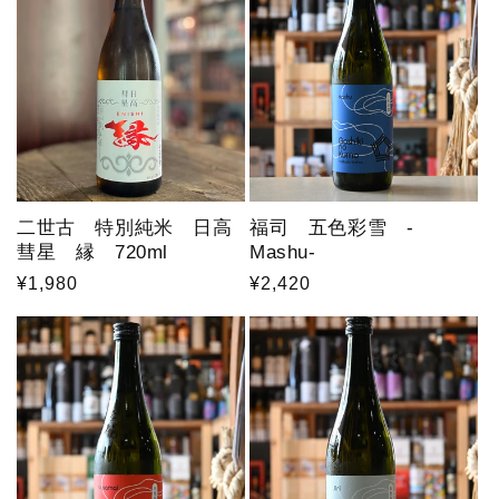
:
二世古 特別純米 日高
福司 五色彩雪 -
彗星 縁 720ml
Mashu-
通
¥1,980
通
¥2,420
常
常
価
価
格
格