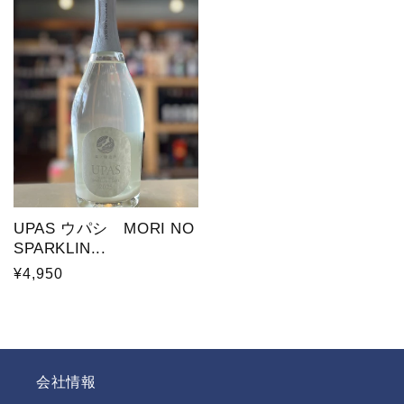
格
格
UPAS ウパシ MORI NO
SPARKLIN...
通
¥4,950
常
価
格
会社情報