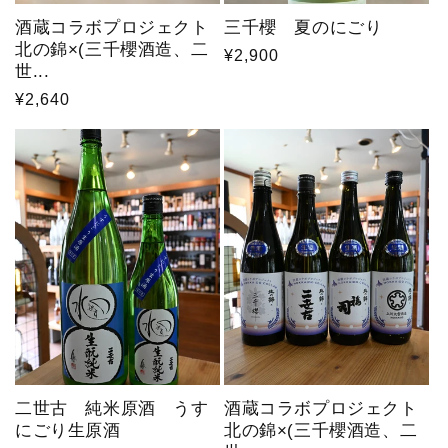
酒蔵コラボプロジェクト
三千櫻 夏のにごり
北の錦×(三千櫻酒造、二
通
¥2,900
世...
常
通
¥2,640
価
常
格
価
格
二世古 純米原酒 うす
酒蔵コラボプロジェクト
にごり生原酒
北の錦×(三千櫻酒造、二