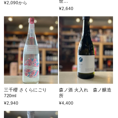
世...
通
¥2,090から
通
¥2,640
常
常
価
価
格
格
三千櫻 さくらにごり
森ノ酒 火入れ 森ノ醸造
720ml
所
通
¥2,940
通
¥4,400
常
常
価
価