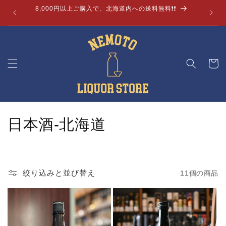
コンテ
8,000円以上ご購入で、北海道内への送料無料❗❗
ンツに
進む
カ
ー
ト
コ
日本酒-北海道
レ
ク
絞り込みと並び替え
11個の商品
シ
ョ
ン